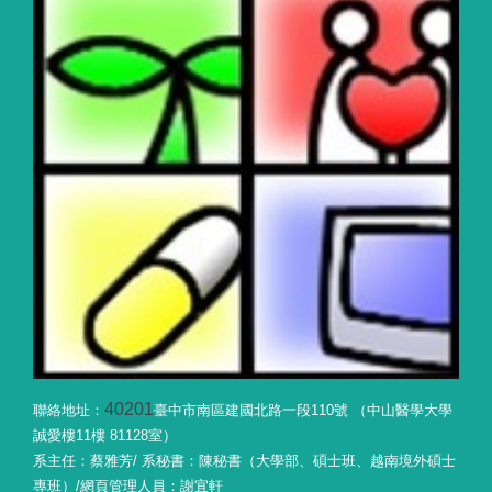
40201
聯絡地址：
臺中市南區建國北路一段110號 （中山醫學大學
誠愛樓11樓 81128室）
系主任：蔡雅芳/ 系秘書：陳秘書（大學部、碩士班、越南境外碩士
專班）/網頁管理人員：謝宜軒