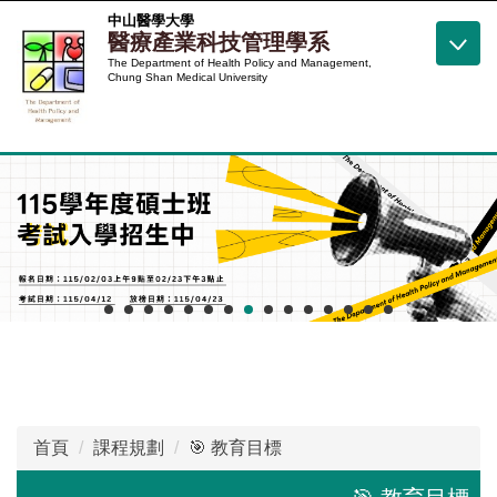
跳
中山醫學大學
醫療產業科技管理學系
到
The Department of Health Policy and Management,
主
Chung Shan Medical University
要
內
容
區
首頁
課程規劃
🎯 教育目標