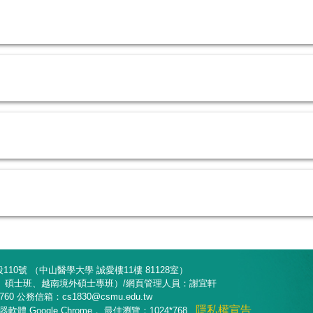
10號 （中山醫學大學 誠愛樓11樓 81128室）
部、碩士班、越南境外碩士專班）/網頁管理人員：謝宜軒
8760 公務信箱：cs1830@csmu.edu.tw
隱私權宣告
 Google Chrome， 最佳瀏覽：1024*768