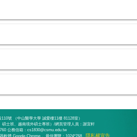
10號 （中山醫學大學 誠愛樓11樓 81128室）
部、碩士班、越南境外碩士專班）/網頁管理人員：謝宜軒
8760 公務信箱：cs1830@csmu.edu.tw
隱私權宣告
 Google Chrome， 最佳瀏覽：1024*768