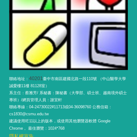
40201
聯絡地址：
臺中市南區建國北路一段110號 （中山醫學大學
誠愛樓11樓 81128室）
系主任：蔡雅芳/ 系秘書：陳秘書（大學部、碩士班、越南境外碩士
專班）/網頁管理人員：謝宜軒
聯絡專線：04-24730022#11713或04-36098760 公務信箱：
cs1830@csmu.edu.tw
建議使用IE11以上的版本，或使用其他瀏覽器軟體 Google
Chrome， 最佳瀏覽：1024*768
隱私權宣告