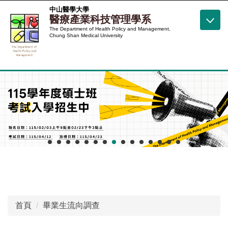
跳
中山醫學大學
醫療產業科技管理學系
到
The Department of Health Policy and Management,
主
Chung Shan Medical University
要
內
容
區
首頁
畢業生流向調查