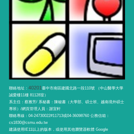
40201
聯絡地址：
臺中市南區建國北路一段110號 （中山醫學大學
誠愛樓11樓 81128室）
系主任：蔡雅芳/ 系秘書：陳秘書（大學部、碩士班、越南境外碩士
專班）/網頁管理人員：謝宜軒
聯絡專線：04-24730022#11713或04-36098760 公務信箱：
cs1830@csmu.edu.tw
建議使用IE11以上的版本，或使用其他瀏覽器軟體 Google