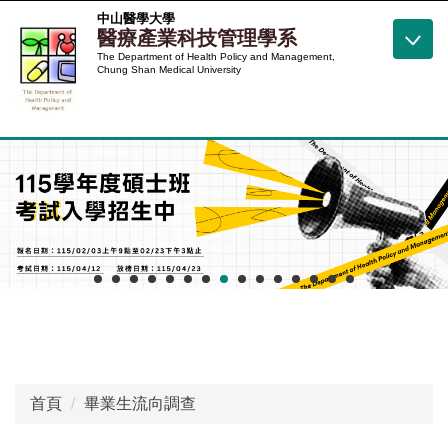
跳
中山醫學大學
醫療產業科技管理學系
到
The Department of Health Policy and Management,
主
Chung Shan Medical University
要
內
容
區
首頁
畢業生流向調查