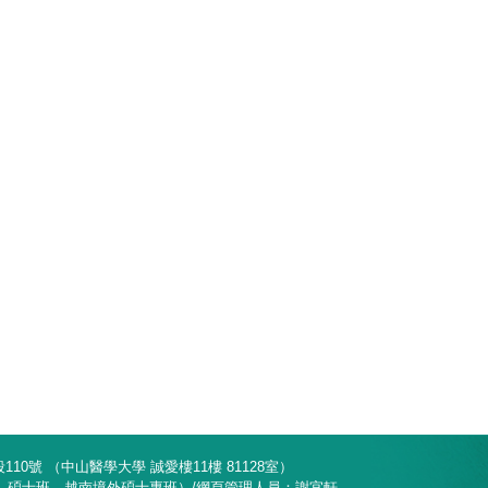
10號 （中山醫學大學 誠愛樓11樓 81128室）
部、碩士班、越南境外碩士專班）/網頁管理人員：謝宜軒