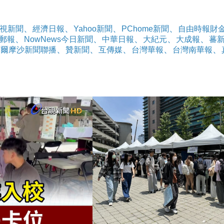
、
、
、
、
視新聞
經濟日報
Yahoo新聞
PChome新聞
自由時報財
、
、
、
、
、
郵報
NowNews今日新聞
中華日報
大紀元
大成報
蕃
、
、
、
、
、
福爾摩沙新聞聯播
贊新聞
互傳媒
台灣華報
台灣南華報