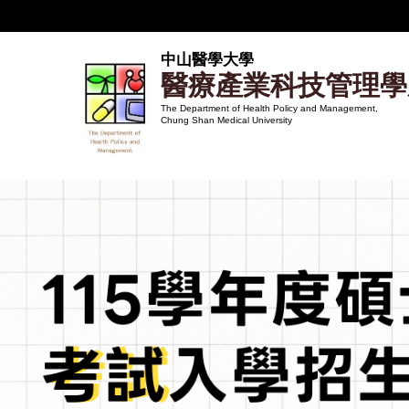
跳
到
主
中山醫學大學
醫療產業科技管理學
要
內
The Department of Health Policy and Management,
Chung Shan Medical University
容
區