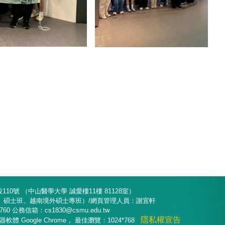
10號 （中山醫學大學 誠愛樓11樓 81128室）
部、碩士班、越南境外碩士專班）/網頁管理人員：謝宜軒
8760 公務信箱：cs1830@csmu.edu.tw
隱私權宣告
 Google Chrome， 最佳瀏覽：1024*768