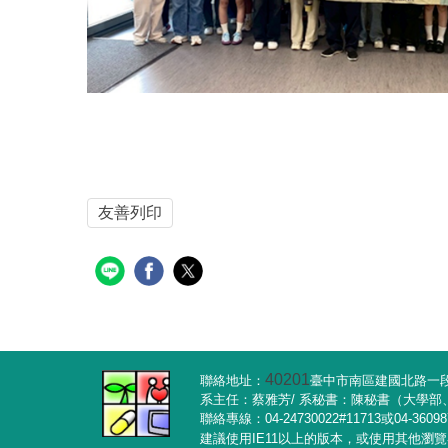
友善列印
40201
聯絡地址：
臺中市南區建國北路一段1
系主任：蔡雅芳/ 系秘書：陳秘書（大學
聯絡專線：04-24730022#11713或04-3609
建議使用IE11以上的版本，或使用其他瀏覽器軟體