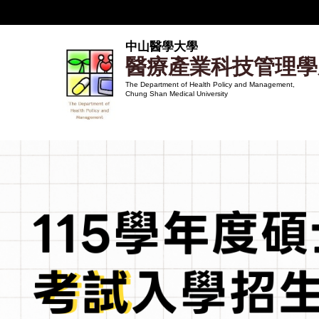
跳
到
主
中山醫學大學
醫療產業科技管理學
要
內
The Department of Health Policy and Management,
Chung Shan Medical University
容
區