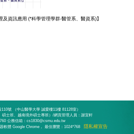
管理及資訊應用 (*科學管理學群-醫管系、醫資系)】
10號 （中山醫學大學 誠愛樓11樓 81128室）
部、碩士班、越南境外碩士專班）/網頁管理人員：謝宜軒
8760 公務信箱：cs1830@csmu.edu.tw
隱私權宣告
 Google Chrome， 最佳瀏覽：1024*768