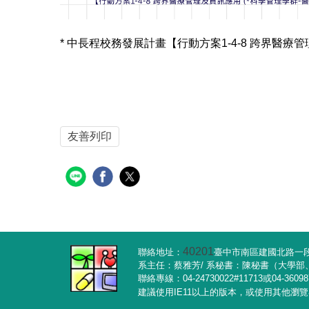
* 中長程校務發展計畫【行動方案1-4-8 跨界醫療
友善列印
40201
聯絡地址：
臺中市南區建國北路一段1
系主任：蔡雅芳/ 系秘書：陳秘書（大學
聯絡專線：04-24730022#11713或04-3609
建議使用IE11以上的版本，或使用其他瀏覽器軟體