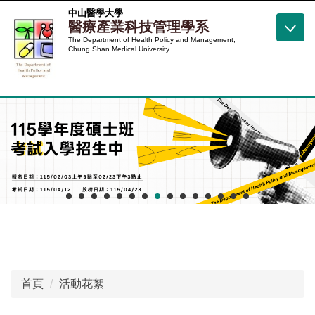
跳
中山醫學大學
醫療產業科技管理學系
到
The Department of Health Policy and Management,
主
Chung Shan Medical University
要
內
容
區
首頁
活動花絮