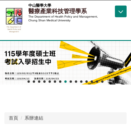
跳
中山醫學大學
醫療產業科技管理學系
到
The Department of Health Policy and Management,
主
Chung Shan Medical University
要
內
容
區
首頁
系辦連結