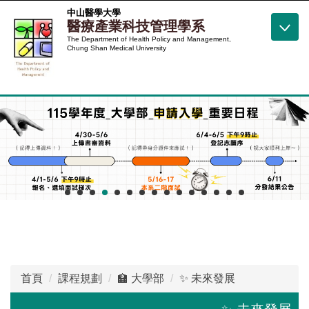
跳
中山醫學大學
醫療產業科技管理學系
到
The Department of Health Policy and Management,
主
Chung Shan Medical University
要
內
容
區
首頁
課程規劃
🏫 大學部
✨ 未來發展