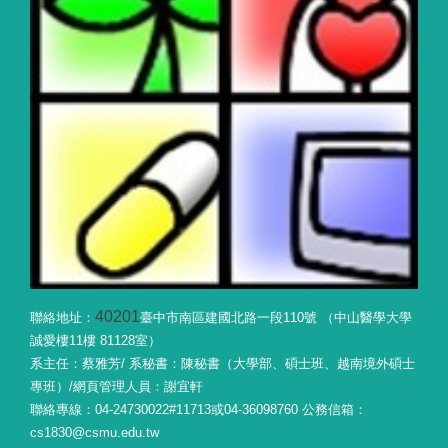
40201
聯絡地址：
臺中市南區建國北路一段110號 （中山醫學大學
誠愛樓11樓 81128室）
系主任：蔡雅芳/ 系秘書：陳秘書（大學部、碩士班、越南境外碩士
專班）/網頁管理人員：謝宜軒
聯絡專線：04-24730022#11713或04-36098760 公務信箱：
cs1830@csmu.edu.tw