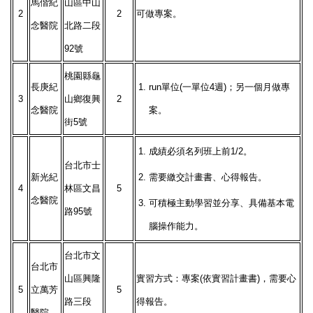
馬偕紀
山區中山
2
2
可做專案。
念醫院
北路二段
92號
桃園縣龜
長庚紀
1.
run單位(一單位4週)；另一個月做專
3
山鄉復興
2
念醫院
案。
街5號
1.
成績必須名列班上前1/2。
台北市士
新光紀
2.
需要繳交計畫書、心得報告。
4
林區文昌
5
念醫院
3.
可積極主動學習並分享、具備基本電
路95號
腦操作能力。
台北市文
台北市
山區興隆
實習方式：專案(依實習計畫書)，需要心
5
立萬芳
5
路三段
得報告。
醫院