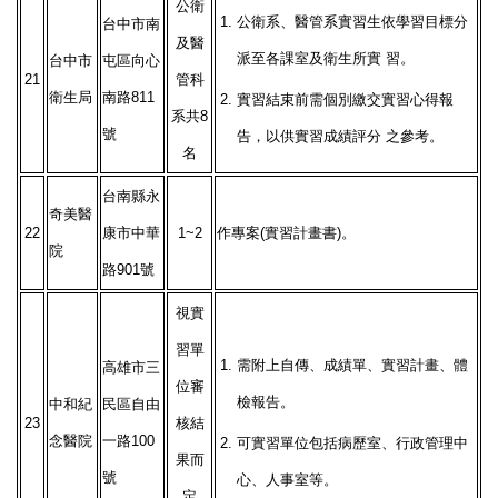
公衛
1.
公衛系、醫管系實習生依學習目標分
台中市南
及醫
派至各課室及衛生所實 習。
台中市
屯區向心
21
管科
衛生局
南路811
2.
實習結束前需個別繳交實習心得報
系共8
號
告，以供實習成績評分 之參考。
名
台南縣永
奇美醫
22
康市中華
1~2
作專案(實習計畫書)。
院
路901號
視實
習單
1.
需附上自傳、成績單、實習計畫、體
高雄市三
位審
檢報告。
中和紀
民區自由
23
核結
念醫院
一路100
2.
可實習單位包括病歷室、行政管理中
果而
號
心、人事室等。
定