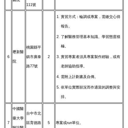
111號
1.
實習方式：輪調或專案，需繳交心得
報告。
2.
了解醫務管理基本知識、學習態度積
極。
桃園縣平
壢新醫
6
鎮市廣泰
2
3.
實習專案者須具專案製作經驗，或有
院
路77號
老師協助指導。
4.
需附上計劃書及自傳。
5.
依單位實際狀況而作適當的調整與安
排。
中國醫
台中市北
藥大學
7
區育德路
5
專案或run單位。
附設醫