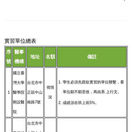
實習單位總表
序
醫事
地址
名額
備註
號
機構
國立臺
1.
學生必須先跟欲實習的單位聯繫，看
灣大學
台北市中
視情
單位願不願意收，再由系 上行文。
1
醫學院
正區中山
況
附設醫
南路7號
2.
成績須在班上前5%。
院
台北市中