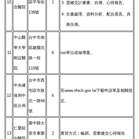
10
區平等街
1
3.
需繳交計畫書、自傳、心得報告。
合醫院
139號
4.
文書處理、資料分析、配合度高、具
責任感。
中山醫
台中市南
學大學
區建國北
11
6
run單位或做專案。
附設醫
路一段
院
110號
台中市西
中央健
屯區市政
至www.nhicb.gov.tw下載申請單及相關規
12
保局中
6
北一路66
定。
區分局
號
臺中縣大
仁愛綜
13
里市東榮
2
實習方式：輪調。需要繳交心得報告
合醫院