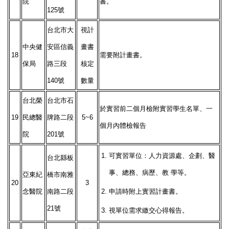
院
書。
125號
台北市大
視計
中央健
安區信義
畫書
18
需要附計畫書。
保局
路三段
核定
140號
數量
台北榮
台北市石
於實習前二個月檢附實習學生名單、一
19
民總醫
牌路二段
5~6
個月內體檢報告
院
201號
1.
可實習單位：人力資源處、企劃、醫
台北縣板
事、總務、病歷、教 學等。
亞東紀
橋市南雅
20
3
念醫院
南路二段
2.
申請時附上實習計畫書。
21號
3.
視單位需求繳交心得報告。