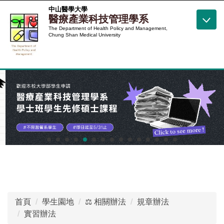
跳
中山醫學大學
醫療產業科技管理學系
到
The Department of Health Policy and Management,
主
Chung Shan Medical University
要
內
容
區
首頁
學生園地
⚖️ 相關辦法
規章辦法
實習辦法