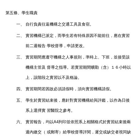
第五條、
學生職責
一、
自行負責往返機構之交通工具及食宿。
二、
實習機構已派定，而學生若有特殊原因不能前往，應在實習
前二週報告 學校督導，申請更改。
三、
實習期間應遵守機構之人事規則，準時上、下班，並接受該
機構主管及 督導之指導。若實習期間曠勤（含）１６小時以
上，該階段之實習以不及格論。
四、
實習期間若因故必須請假時，須向實習機構請假。
五、
學生於實習結束後，應針對實習機構給與評鑑，以作為日後
系上選擇實 習醫院之參考。
六、
實習報告，均以A4列印並依照系上相關格式於實習結束後兩
週內繳交（ 或郵寄）給學校督導評閱，遲交或缺交者視同缺