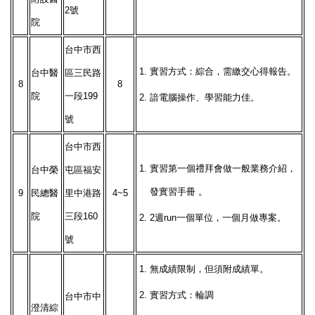
2號
院
台中市西
1.
實習方式：綜合，需繳交心得報告。
台中醫
區三民路
8
8
院
一段199
2.
諳電腦操作、學習能力佳。
號
台中市西
1.
實習第一個禮拜會做一般業務介紹，
台中榮
屯區福安
發實習手冊 。
9
民總醫
里中港路
4~5
院
三段160
2.
2週run一個單位，一個月做專案。
號
1.
無成績限制，但須附成績單。
2.
實習方式：輪調
台中市中
澄清綜