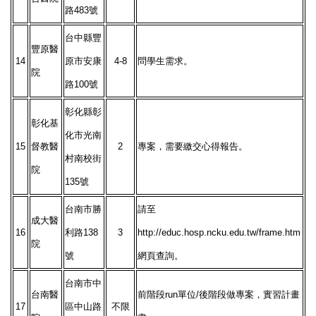
路483號
台中縣豐
豐原醫
14
原市安康
4-8
問學生需求。
院
路100號
彰化縣彰
彰化基
化市光南
15
督教醫
2
專案，需要繳交心得報告。
村南校街
院
135號
台南市勝
請至
成大醫
16
利路138
3
http://educ.hosp.ncku.edu.tw/frame.htm
院
號
網頁查詢。
台南市中
台南醫
前階段run單位/後階段做專案，實習計畫
17
區中山路
不限