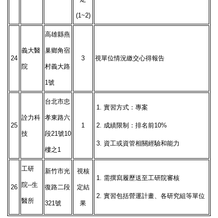
(1~2)
高雄縣燕
義大醫
巢鄉角宿
24
3
視單位情況繳交心得報告
院
村義大路
1號
台北市忠
1.
實習方式：專案
詮力科
孝東路六
25
1
2.
成績限制：排名前10%
技
段21號10
3.
資工或資管相關經驗和能力
樓之1
工研
新竹市光
視核
1.
需撰寫履歷送至工研院審核
院--生
26
復路二段
定結
2.
實習包括營運計畫、各研究組等單位
醫所
321號
果